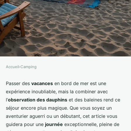
Accueil
›
Camping
CAMPING
Quelles sont les meilleures
Passer des
vacances
en bord de mer est une
expérience inoubliable, mais la combiner avec
pratiques pour camper en bord
l’
observation des dauphins
et des baleines rend ce
de mer avec observation des
séjour encore plus magique. Que vous soyez un
dauphins?
aventurier aguerri ou un débutant, cet article vous
guidera pour une
journée
exceptionnelle, pleine de
Nina
•
2 octobre 2024
•
5 min de lecture