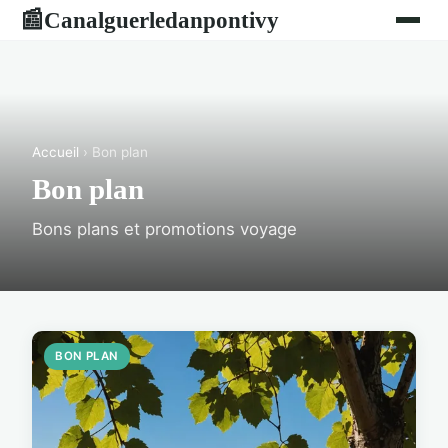
Canalguerledanpontivy
📰
Accueil
› Bon plan
Bon plan
Bons plans et promotions voyage
BON PLAN