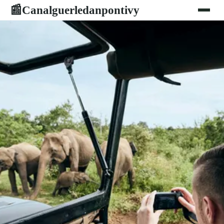
Canalguerledanpontivy
📰