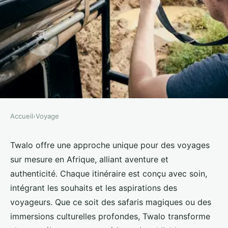
Accueil
›
Voyage
VOYAGE
Twalo, spécialiste des voyages
Twalo offre une approche unique pour des voyages
sur mesure en Afrique, alliant aventure et
sur mesure en afrique unique
authenticité. Chaque itinéraire est conçu avec soin,
intégrant les souhaits et les aspirations des
Nina
•
19 novembre 2024
•
6 min de lecture
voyageurs. Que ce soit des safaris magiques ou des
immersions culturelles profondes, Twalo transforme