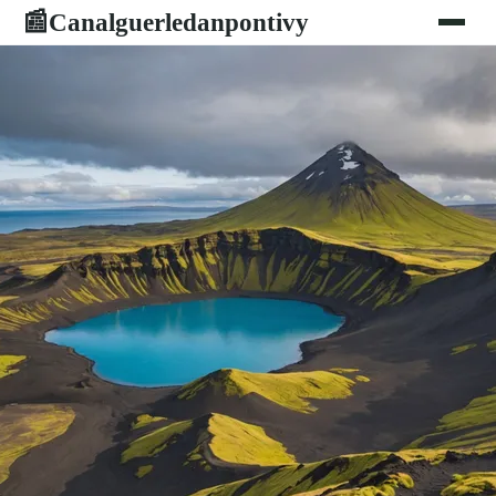
Canalguerledanpontivy
📰