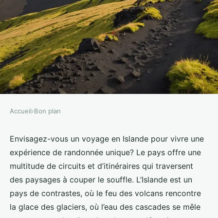
Accueil
›
Bon plan
BON PLAN
Quels sont les meilleurs sentiers
Envisagez-vous un voyage en Islande pour vivre une
expérience de randonnée unique? Le pays offre une
pour une randonnée en régions
multitude de circuits et d’itinéraires qui traversent
volcaniques en Islande?
des paysages à couper le souffle. L’Islande est un
pays de contrastes, où le feu des volcans rencontre
Nina
•
2 octobre 2024
•
5 min de lecture
la glace des glaciers, où l’eau des cascades se mêle