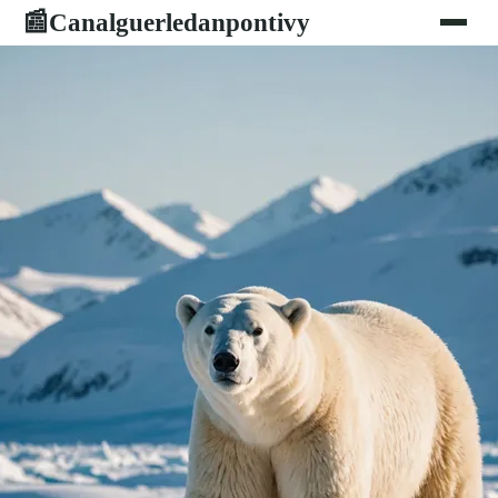
Canalguerledanpontivy
📰