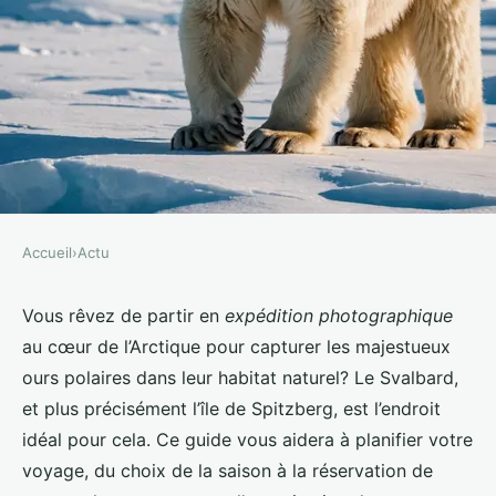
Accueil
›
Actu
ACTU
Comment planifier une
Vous rêvez de partir en
expédition photographique
au cœur de l’Arctique pour capturer les majestueux
expédition pour photographier
ours polaires dans leur habitat naturel? Le Svalbard,
les ours polaires au Svalbard?
et plus précisément l’île de Spitzberg, est l’endroit
idéal pour cela. Ce guide vous aidera à planifier votre
Nina
•
2 octobre 2024
•
6 min de lecture
voyage, du choix de la saison à la réservation de