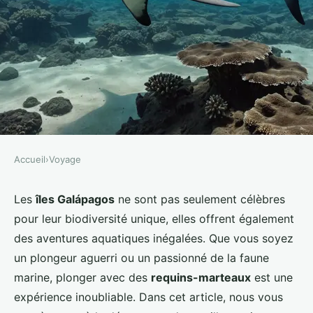
Accueil
›
Voyage
VOYAGE
Quels sont les meilleurs spots
Les
îles Galápagos
ne sont pas seulement célèbres
pour leur biodiversité unique, elles offrent également
pour faire de la plongée avec les
des aventures aquatiques inégalées. Que vous soyez
requins-marteaux en Galápagos
un plongeur aguerri ou un passionné de la faune
?
marine, plonger avec des
requins-marteaux
est une
expérience inoubliable. Dans cet article, nous vous
Nina
•
9 septembre 2024
•
5 min de lecture