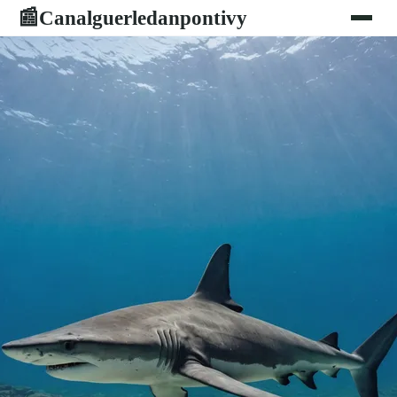
Canalguerledanpontivy
📰