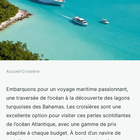
Accueil
›
Croisière
CROISIÈRE
Quelles croisières offrent des
Embarquons pour un voyage maritime passionnant,
une traversée de l’océan à la découverte des lagons
excursions pour découvrir les
turquoises des Bahamas. Les croisières sont une
lagons turquoises aux Bahamas?
excellente option pour visiter ces perles scintillantes
de l’océan Atlantique, avec une gamme de prix
Nina
•
9 septembre 2024
•
6 min de lecture
adaptée à chaque budget. À bord d’un navire de