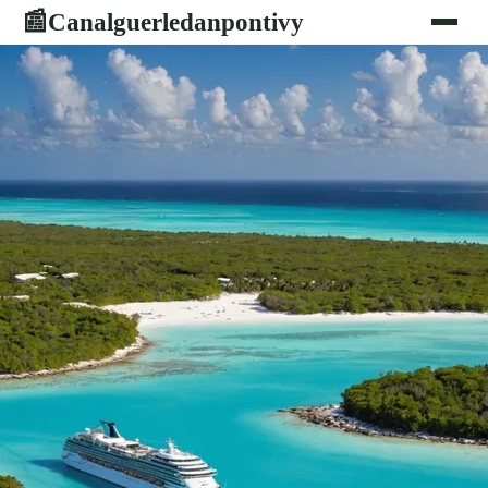
Canalguerledanpontivy
📰